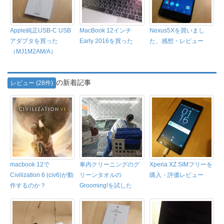
Apple純正USB-C USB
MacBook 12インチ
Nexus5Xを買いまし
アダプタを買った
Early 2016を買った
た、感想・レビュー
（MJ1M2AM/A）
の新着記事
レビュー (28件)
macbook 12で
車内クリーニングのグ
Xperia XZ SIMフリーを
Civilization 6 (civ6)が動
リーンタオルの
購入・評価レビュー
作するのか？
Grooming!を試した