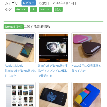
レビュー
カテゴリ：
投稿日：2014年1月14日
Android
LG
Nexus5
購入
タグ：
に関する新着情報
Nexus5 (6件)
AppleのMagic
SlimPortでNexus5を液
Nexus5用にQi充電器を
TrackpadをNexus5で試
晶ディスプレイにHDMI
買ってみた
してみた
で接続する