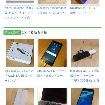
MacでNexus5の画像を
Nexus5でnasneの動画
Nexus5を買いました、
取り込む方法（イメー
を視聴したら良かった
感想・レビュー
ジキャプチャが便利）
に関する新着情報
購入 (27件)
USB typeCのUSBハブ
Xperia XZ SIMフリーを
Macbook 12インチ用に
「Wavlink USB-C 4ポ
購入・評価レビュー
SDカードリーダー
ートハブ」
（MR3-C004BK）を買
った