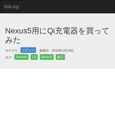
lloll.org
Nexus5用にQi充電器を買って
みた
レビュー
カテゴリ：
投稿日：2014年1月14日
Android
LG
Nexus5
購入
タグ：